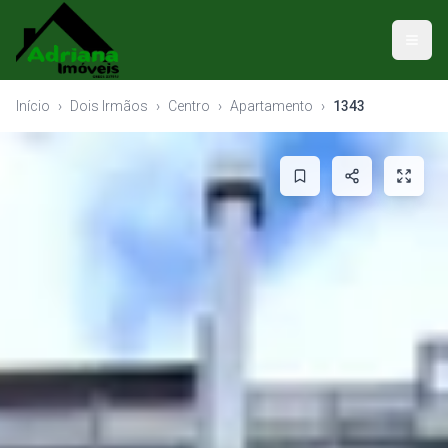
Início
›
Dois Irmãos
›
Centro
›
Apartamento
›
1343