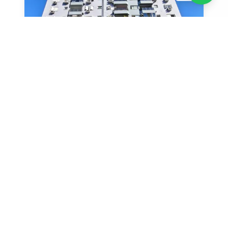
Dois Irmãos
- Centro
Locação Apartamento Dois Dormitórios no
Centro de Dois Irmãos-RS
L817
115
m²
1
vagas
2
quartos
VER DETALHES