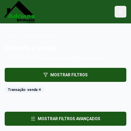
Home
›
Imóveis à Venda
Imóveis à venda
Encontramos
309
imóveis
com seus critérios de busca
MOSTRAR FILTROS
Transação:
venda
✕
MOSTRAR FILTROS AVANÇADOS